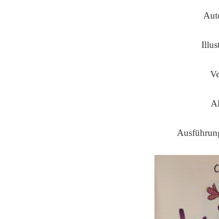
Aut
Illus
Ve
Al
Ausführung