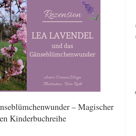
änseblümchenwunder – Magischer
len Kinderbuchreihe