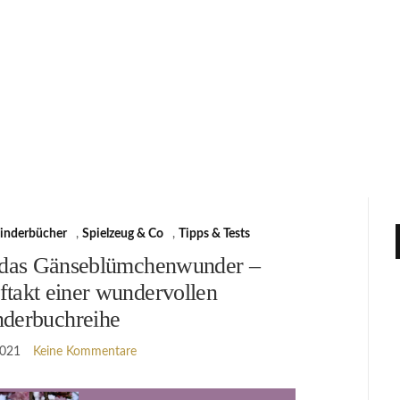
inderbücher
,
Spielzeug & Co
,
Tipps & Tests
 das Gänseblümchenwunder –
takt einer wundervollen
nderbuchreihe
2021
Keine Kommentare